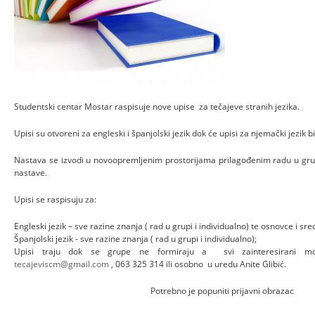
Studentski centar Mostar raspisuje nove upise za tečajeve stranih jezika.
Upisi su otvoreni za engleski i španjolski jezik dok će upisi za njemački jezik b
Nastava se izvodi u novoopremljenim prostorijama prilagođenim radu u g
nastave.
Upisi se raspisuju za:
Engleski jezik – sve razine znanja ( rad u grupi i individualno) te osnovce i sre
Španjolski jezik - sve razine znanja ( rad u grupi i individualno);
Upisi traju dok se grupe ne formiraju a svi zainteresirani mog
tecajeviscm@gmail.com
, 063 325 314 ili osobno u uredu Anite Glibić.
Potrebno je popuniti prijavni obra