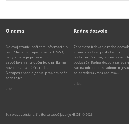
O nama
Radne dozvole
Na ovoj stranici naći ćete informacije o
Zahtjev za izdavanje radne dozvol
radu Službe za zapošljavanje HNŽ/K,
strancu podnosi poslodavac u
uslugama koje pruža u cilju
podružnici Službe, ovisno o sjedišt
zapošljavanja, te općenito o prilikama i
poduzeća. Radna dozvola se izdaje
novostima na tržištu rada.
rad na određenom radnom mjestu i
Nezaposlenost je gorući problem naše
za određenu vrstu poslova...
sadašnjice..
više..
više..
Sva prava zadržana. Služba za zapošljavanje HNŽ/K © 2026