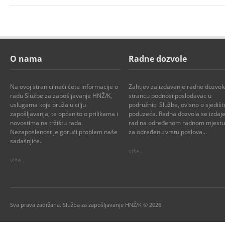
O nama
Radne dozvole
Na ovoj stranici naći ćete informacije o
Zahtjev za izdavanje radne dozvol
radu Službe za zapošljavanje HNŽ/K,
strancu podnosi poslodavac u
uslugama koje pruža u cilju
podružnici Službe, ovisno o sjedišt
zapošljavanja, te općenito o prilikama i
poduzeća. Radna dozvola se izdaje
novostima na tržištu rada.
rad na određenom radnom mjestu i
Nezaposlenost je gorući problem naše
za određenu vrstu poslova...
sadašnjice..
više..
više..
Sva prava zadržana. Služba za zapošljavanje HNŽ/K © 2026