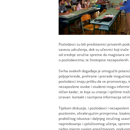
Poslodavci su bili predstavnici privatnih podu
saveza udruženja, dok su učesnici koji traže
od srednje stručne spreme do magistara struk
o poslodavcima, te životopise nezaposlenih.
Svrha ovakvih događaja je omogućiti potenci
poljoprivrede, prehrane i prerade mogućnost
poslodavci imaju priliku da se promoviraju, 
nezaposlene osobe i studenti mogu informirat
sličan kadar, te koja su znanja i vještine tr
izravan kontakt i razmjena informacija od in
Tijekom diskusije, i poslodavci i nezaposleni
pozitivnim, ohrabrujućim primjerima. Istaknut
praktičnog iskustva i daljnjeg stručnog us
napredovanja i cjeloživotnog učenja, spremnos
radno mjesto svojim angažmanom, poduzetnič