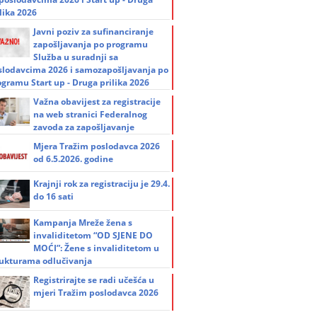
lika 2026
Javni poziv za sufinanciranje
zapošljavanja po programu
Služba u suradnji sa
slodavcima 2026 i samozapošljavanja po
ogramu Start up - Druga prilika 2026
Važna obavijest za registracije
na web stranici Federalnog
zavoda za zapošljavanje
Mjera Tražim poslodavca 2026
od 6.5.2026. godine
Krajnji rok za registraciju je 29.4.
do 16 sati
Kampanja Mreže žena s
invaliditetom “OD SJENE DO
MOĆI”: Žene s invaliditetom u
rukturama odlučivanja
Registrirajte se radi učešća u
mjeri Tražim poslodavca 2026