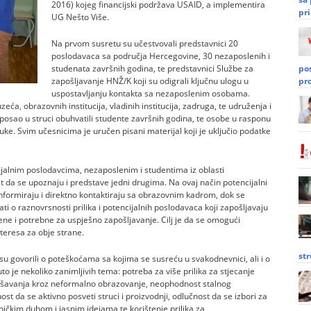
2016) kojeg financijski podržava USAID, a implementira
pri
UG Nešto Više.
Na prvom susretu su učestvovali predstavnici 20
poslodavaca sa područja Hercegovine, 30 nezaposlenih i
studenata završnih godina, te predstavnici Službe za
po
zapošljavanje HNŽ/K koji su odigrali ključnu ulogu u
pr
uspostavljanju kontakta sa nezaposlenim osobama.
zeća, obrazovnih institucija, vladinih institucija, zadruga, te udruženja i
 posao u struci obuhvatili studente završnih godina, te osobe u rasponu
e. Svim učesnicima je uručen pisani materijal koji je uključio podatke
jalnim poslodavcima, nezaposlenim i studentima iz oblasti
 da se upoznaju i predstave jedni drugima. Na ovaj način potencijalni
informiraju i direktno kontaktiraju sa obrazovnim kadrom, dok se
i o raznovrsnosti prilika i potencijalnih poslodavaca koji zapošljavaju
ažene i potrebne za uspješno zapošljavanje. Cilj je da se omogući
teresa za obje strane.
st
 su govorili o poteškoćama sa kojima se susreću u svakodnevnici, ali i o
o je nekoliko zanimljivih tema: potreba za više prilika za stjecanje
avršavanja kroz neformalno obrazovanje, neophodnost stalnog
t da se aktivno posveti struci i proizvodnji, odlučnost da se izbori za
kim duhom i jasnim idejama te korištenje prilika za