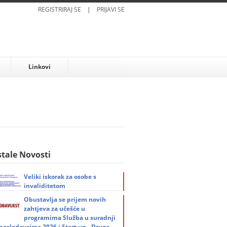
REGISTRIRAJ SE
|
PRIJAVI SE
Linkovi
tale Novosti
Veliki iskorak za osobe s
invaliditetom
Obustavlja se prijem novih
zahtjeva za učešće u
programima Služba u suradnji
 poslodavcima 2026 i Start up - Druga