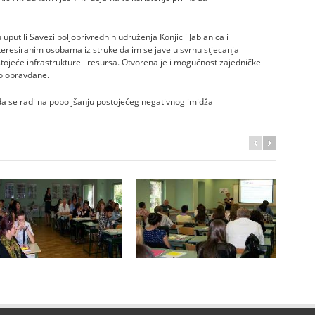
u uputili Savezi poljoprivrednih udruženja Konjic i Jablanica i
eresiranim osobama iz struke da im se jave u svrhu stjecanja
tojeće infrastrukture i resursa. Otvorena je i mogućnost zajedničke
no opravdane.
da se radi na poboljšanju postojećeg negativnog imidža