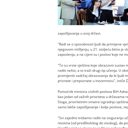
zapošljavanja u ovoj državi.
"Radi se o sposobnosti ljudi da primijene vj
njegovom mišljenju, u 21. stoljeću bitno je 
zaposlenja, a na cijeni su i poslovi koje ne mo
"To su vrste vještina koje obrazovni sustav m
raditi nešto, a to traži drugi tip učenja. U ok
promijeniti sadržaj obrazovanja da bi ljudi mo
priznate i prepoznate u inozemstvu", ističe D
Pomoćnik ministra civilnih poslova BiH Adna
kao jedan od važnih prioriteta u državama re
Stoga, prioritetnim smatra izgradnju vještin
samo lakše zapošljavanje i bolje poslove, neg
"Svi zajedno trebamo raditi na osiguranju u
nivoima (od predškolskog do visokog), da p