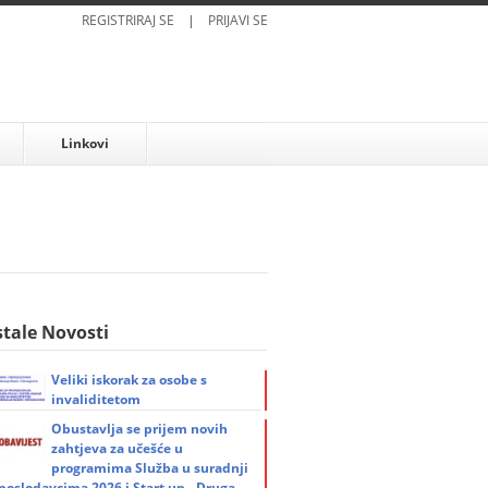
REGISTRIRAJ SE
|
PRIJAVI SE
Linkovi
tale Novosti
Veliki iskorak za osobe s
invaliditetom
Obustavlja se prijem novih
zahtjeva za učešće u
programima Služba u suradnji
 poslodavcima 2026 i Start up - Druga