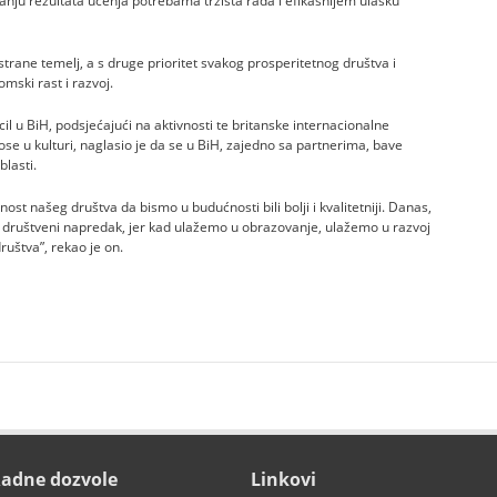
avanju rezultata učenja potrebama tržišta rada i efikasnijem ulasku
strane temelj, a s druge prioritet svakog prosperitetnog društva i
mski rast i razvoj.
il u BiH, podsjećajući na aktivnosti te britanske internacionalne
e u kulturi, naglasio je da se u BiH, zajedno sa partnerima, bave
blasti.
 našeg društva da bismo u budućnosti bili bolji i kvalitetniji. Danas,
 društveni napredak, jer kad ulažemo u obrazovanje, ulažemo u razvoj
ruštva”, rekao je on.
adne dozvole
Linkovi