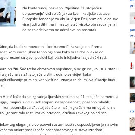
pri
Na konferenciji nazvanoj "Vještine 21. stoljeća u
obrazovanju" viši stručnjak za kvalifikacijske sustave
Europske fondacije za obuku Arjen Deij primjećuje da sve
više ljudi u BiH ima ili nastoji steći visoko obrazovanje, ali
da se to adekvatno ne odražava na postotak
po
pr
eštine, da budu kompetentni i konkurentni", kazao je on. Prema
vladati komunikacijskim tehnologijama kako bi se došlo lakše do
gu preuzeti strojevi, poslovi koji traže inicijativu i zajednički rad.
ora pružiti. Sad treba obrazovati pojedince, a ne grupe, koji su u stanju
viru vještina za 21. stoljeće u BiH trudimo se vidjeti kako
gli efikasnije primjenjivati vještine i znanja te da im kvalifikacije budu
eij.
n Husić kaže da se izgradnja ljudskih resursa za 21. stoljeće nametnula
gije, imajući u vidu visok stupanj nezaposlenosti, posebno mladih.
a i kompetencija za 21. stoljeće što bi našim građanima omogućilo, ne
st
o i garantiralo rast i razvoj privrede, društva i svakog pojedinca.
činkovitog ulaganja u obrazovni sustav i sustav osposobljavanja na svim
ovećamo otvorenost i značajnost obrazovnog sustava izradom