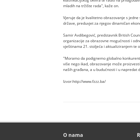
klasifikacijskog okvira te raditi na prilagođ
mladih na tržište rada", kaže on.
Vjeruje da je kvalitetno obrazovanje s jedne 
države, preduvjet za njegov dinamičan ekono
Samir Avdibegović, predstavnik British Counc
organizacije za obrazovne mogućnosti i odnos
vještinama 21. stoljeća i aktualiziranjem te o
"Moramo da podignemo globalno konkurentnost
više nego ikad, obrazovanje može proizvesti
naših građana, a u budućnosti i u napredat d
Izvor:http://www.fzzz.ba/
O nama
R