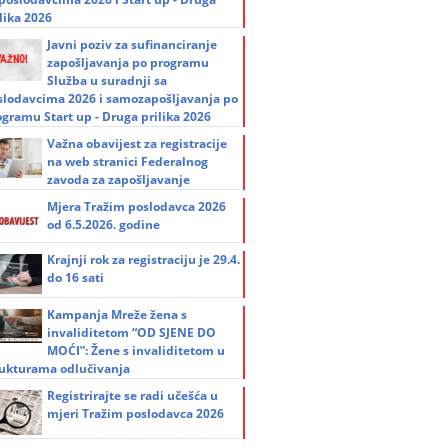
lika 2026
Javni poziv za sufinanciranje
zapošljavanja po programu
Služba u suradnji sa
slodavcima 2026 i samozapošljavanja po
ogramu Start up - Druga prilika 2026
Važna obavijest za registracije
na web stranici Federalnog
zavoda za zapošljavanje
Mjera Tražim poslodavca 2026
od 6.5.2026. godine
Krajnji rok za registraciju je 29.4.
do 16 sati
Kampanja Mreže žena s
invaliditetom “OD SJENE DO
MOĆI”: Žene s invaliditetom u
rukturama odlučivanja
Registrirajte se radi učešća u
mjeri Tražim poslodavca 2026