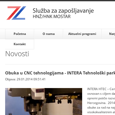
Početna
O nama
Aktuelni programi
Nat
Kontakt
Novosti
Obuka u CNC tehnologijama - INTERA Tehnološki par
Objava: 29.01.2014 09:51:41
INTERA HTEC – Cent
osnovan s ciljem d
opremi potiče razv
Hercegovina. 2014.
obuke za rad na naj
visokokvalitetnim a