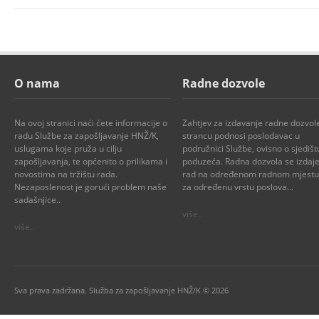
O nama
Radne dozvole
Na ovoj stranici naći ćete informacije o
Zahtjev za izdavanje radne dozvol
radu Službe za zapošljavanje HNŽ/K,
strancu podnosi poslodavac u
uslugama koje pruža u cilju
podružnici Službe, ovisno o sjedišt
zapošljavanja, te općenito o prilikama i
poduzeća. Radna dozvola se izdaje
novostima na tržištu rada.
rad na određenom radnom mjestu i
Nezaposlenost je gorući problem naše
za određenu vrstu poslova...
sadašnjice..
više..
više..
Sva prava zadržana. Služba za zapošljavanje HNŽ/K © 2026